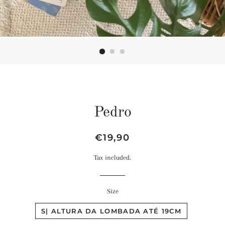
Pedro
Regular
Sale
€19,90
price
price
Tax included.
Size
S| ALTURA DA LOMBADA ATÉ 19CM