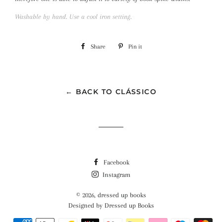
Washable by hand. Use a cool iron setting.
Share
Share
Pin it
Pin
on
on
Facebook
Pinterest
← BACK TO CLÁSSICO
Facebook
Instagram
© 2026,
dressed up books
Designed by Dressed up Books