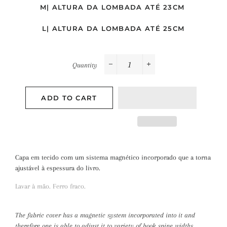
M| ALTURA DA LOMBADA ATÉ 23CM
L| ALTURA DA LOMBADA ATÉ 25CM
Quantity
−
+
ADD TO CART
Capa em tecido com um sistema magnético incorporado que a torna
ajustável à espessura do livro.
Lavar à mão. Ferro fraco.
The fabric cover has a magnetic system incorporated into it
and
therefore one is able to adjust it to variety of book spine
widths.